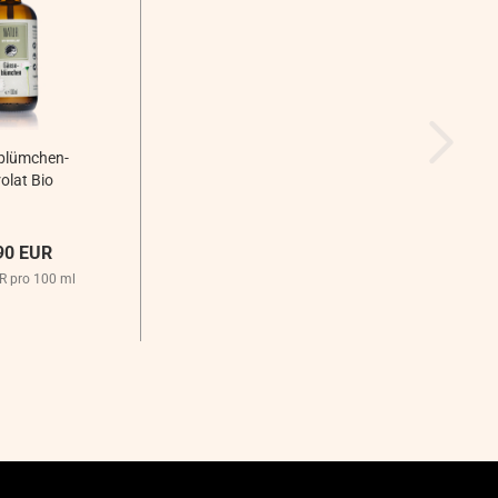
blümchen-
olat Bio
90 EUR
R pro 100 ml