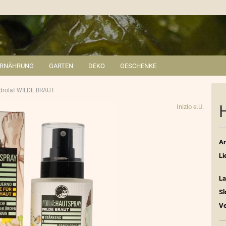
ERNÄHRUNG
GARTEN
DEKO
GESCHENKE
drolat WILDE BRAUT
Inizio e.U.
Ar
Li
La
Sl
Ve