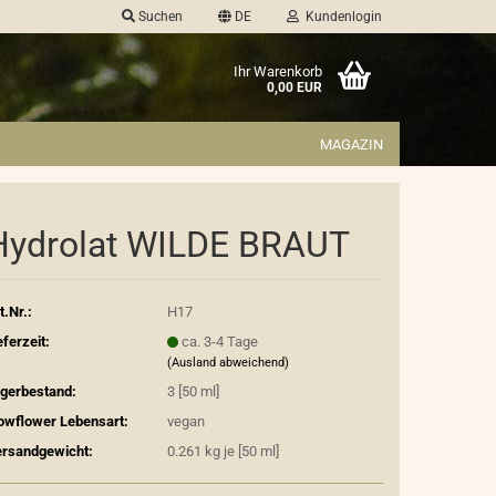
Suchen
DE
Kundenlogin
Ihr Warenkorb
0,00 EUR
MAGAZIN
Hydrolat WILDE BRAUT
t.Nr.:
H17
eferzeit:
ca. 3-4 Tage
(Ausland abweichend)
gerbestand:
3
[50 ml]
owflower Lebensart:
vegan
rsandgewicht:
0.261
kg je [50 ml]