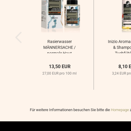
Rasierwasser
Inizio Aroma
MÄNNERSACHE /
& Shampo
normale Haut
Tuchfühl
13,50 EUR
8,10 
27,00 EUR pro 100 ml
3,24 EUR pr
Für weitere Informationen besuchen Sie bitte die
Homepage
z