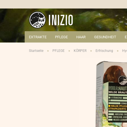
EXTRAKTE
PFLEGE
HAAR
GESUNDHEIT
»
»
»
»
Startseite
PFLEGE
KÖRPER
Erfrischung
Hy