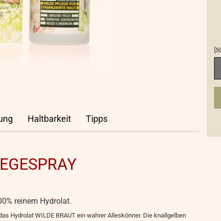
[5
[5
ml
ung
Haltbarkeit
Tipps
LEGESPRAY
% reinem Hydrolat.
st das Hydrolat WILDE BRAUT ein wahrer Alleskönner. Die knallgelben