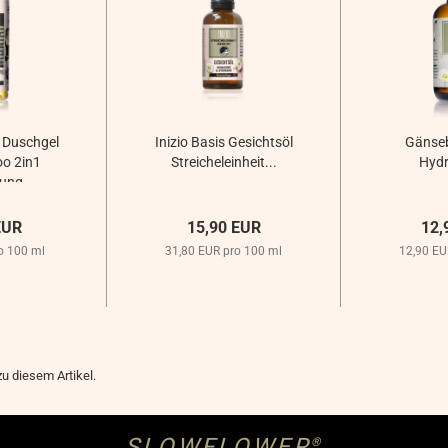
 Duschgel
Inizio Basis Gesichtsöl
Gänse
o 2in1
Streicheleinheit...
Hydr
ung...
EUR
15,90 EUR
12,
o 100 ml
31,80 EUR pro 100 ml
12,90 EU
u diesem Artikel.
SLOWFLOWER
®