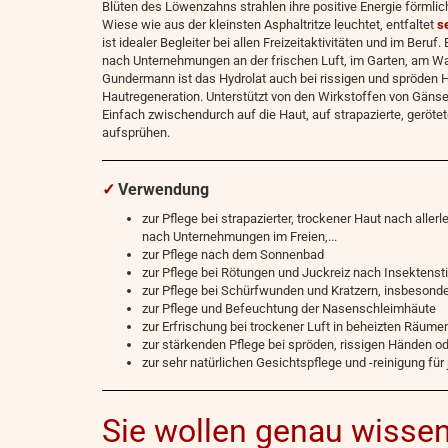
Blüten des Löwenzahns strahlen ihre positive Energie förmli
Wiese wie aus der kleinsten Asphalt­ritze leuchtet, entfaltet
s
ist idealer Begleiter bei allen Freizeitaktivitäten und im Beru
nach Unternehmungen an der frischen Luft, im Garten, am Wa
Gundermann ist das Hydrolat auch bei rissigen und spröden Ha
Hautregeneration. Unterstützt von den Wirkstoffen von Gänse
Einfach zwischendurch auf die Haut, auf strapazierte, geröte
aufsprühen.
✓
Verwendung
zur Pflege bei strapazierter, trockener Haut nach allerl
nach Unternehmungen im Freien,...
zur Pflege nach dem Sonnenbad
zur Pflege bei Rötungen und Juckreiz nach Insektenst
zur Pflege bei Schürfwunden und Kratzern, insbesonder
zur Pflege und Befeuchtung der Nasenschleimhäute
zur Erfrischung bei trockener Luft in beheizten Räumen,
zur stärkenden Pflege bei spröden, rissigen Händen o
zur sehr natürlichen Gesichtspflege und -reinigung für
Sie wollen genau wissen