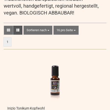
wertvoll, handgefertigt, regional hergestellt,
vegan. BIOLOGISCH ABBAUBAR!
Sortieren nach
pro Seite
Sortieren nach
16 pro Seite
1
Inizio Tonikum Kopfwohl