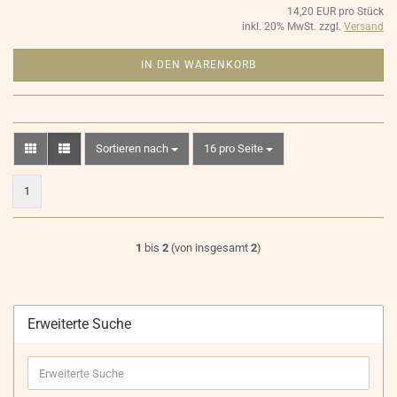
14,20 EUR pro Stück
inkl. 20% MwSt. zzgl.
Versand
IN DEN WARENKORB
Sortieren nach
pro Seite
Sortieren nach
16 pro Seite
1
1
bis
2
(von insgesamt
2
)
Erweiterte Suche
Erweiterte
Suche