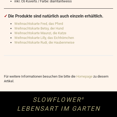
inkl. C6 Kuverts / Farbe: diamtantweiss
✓
Die Produkte sind natürlich auch einzeln erhältlich.
Weihnachtskarte Fred, das Pferd
Weihnachtskarte Betsy, der Hund
Weihnachtskarte Maunzi, die Katze
Weihnachtskarte Lilly, das Eichhörnchen
Weihnachtskarte Rudi, die Haubenmeise
Für weitere Informationen besuchen Sie bitte die
Homepage
zu diesem
Artikel.
SLOWFLOWER
®
LEBENSART IM GARTEN