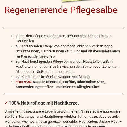
Regenerierende Pflegesalbe
zur milden Pflege von gereizten, schuppigen, sehr trockenen
Hautstellen
zur schützenden Pflege von oberflächlichlichen Verletzungen,
Schürfwunden, Hautreizungen - für Jung und Alt (besonders auch
für Kleinkinder geeignet)
zur Haut-beruhigenden Pflege bei wunden Hautstellen, z.B. in
Hautfalten, unter der Brust, zwischen den Beinen oder Zehen, am
After oder im äußeren Intimbereich,...
als Kälteschutz im Winter (wasserfreie Salbe!)
FREI VON
Wasser, Mineralöl, Parfüm, ätherischen Ölen,
Konservierungsstoffen - minimiertes Allergierisiko!
✓
100% Naturpflege mit Nachtkerze.
Umwelteinflüsse, unsere Lebensgewohnheiten, Stress sowie aggressive
Stoffe in Nahrungs- und Hautpflegeprodukten führen dazu, dass soviele
Menschen wie noch nie an gereizter, sensibler Haut leiden. Unsere Haut –
selbst empfindliche oder geschädigte – hat jedoch ein enormes