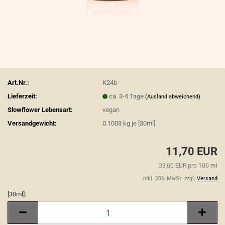
Art.Nr.:
K24b
Lieferzeit:
ca. 3-4 Tage
(Ausland abweichend)
Slowflower Lebensart:
vegan
Versandgewicht:
0.1003
kg je [30ml]
11,70 EUR
39,00 EUR pro 100 ml
inkl. 20% MwSt. zzgl.
Versand
[30ml]:
[30ml]