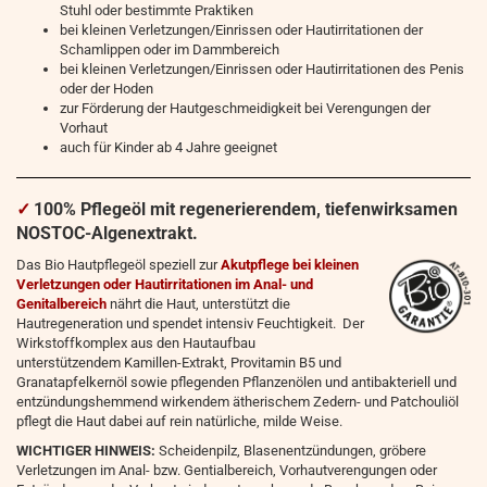
Stuhl oder bestimmte Praktiken
bei kleinen Verletzungen/Einrissen oder Hautirritationen der
Schamlippen oder im Dammbereich
bei kleinen Verletzungen/Einrissen oder Hautirritationen des Penis
oder der Hoden
zur Förderung der Hautgeschmeidigkeit bei Verengungen der
Vorhaut
auch für Kinder ab 4 Jahre geeignet
✓
100% Pflegeöl mit regenerierendem, tiefenwirksamen
NOSTOC-Algenextrakt.
Das Bio Hautpflegeöl speziell zur
Akutpflege bei kleinen
Verletzungen oder Hautirritationen im Anal- und
Genitalbereich
nährt die Haut, unterstützt die
Hautregeneration und spendet intensiv Feuchtigkeit.
Der
Wirkstoffkomplex aus den Hautaufbau
unterstützendem Kamillen-Extrakt, Provitamin B5 und
Granatapfelkernöl sowie pflegenden Pflanzenölen und antibakteriell und
entzündungshemmend wirkendem ätherischem Zedern- und Patchouliöl
pflegt die Haut dabei auf rein natürliche, milde Weise.
WICHTIGER HINWEIS:
Scheidenpilz, Blasenentzündungen, gröbere
Verletzungen im Anal- bzw. Gentialbereich, Vorhautverengungen oder