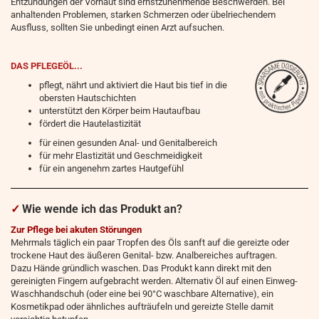
Entzündungen der Vorhaut sind ernstzunehmende Beschwerden. Bei
anhaltenden Problemen, starken Schmerzen oder übelriechendem
Ausfluss, sollten Sie unbedingt einen Arzt aufsuchen.
DAS PFLEGEÖL...
pflegt, nährt und aktiviert die Haut bis tief in die
obersten Hautschichten
unterstützt den Körper beim Hautaufbau
fördert die Hautelastizität
für einen gesunden Anal- und Genitalbereich
für mehr Elastizität und Geschmeidigkeit
für ein angenehm zartes Hautgefühl
✓
Wie wende ich das Produkt an?
Zur Pflege bei akuten Störungen
Mehrmals täglich ein paar Tropfen des Öls sanft auf die gereizte oder
trockene Haut des äußeren Genital- bzw. Analbereiches auftragen.
Dazu Hände gründlich waschen. Das Produkt kann direkt mit den
gereinigten Fingern aufgebracht werden. Alternativ Öl auf einen Einweg-
Waschhandschuh (oder eine bei 90°C waschbare Alternative), ein
Kosmetikpad oder ähnliches aufträufeln und gereizte Stelle damit