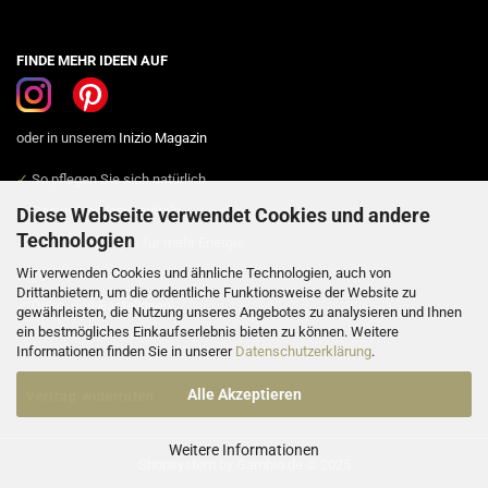
FINDE MEHR IDEEN AUF
oder in unserem
Inizio Magazin
✓
So pflegen Sie sich natürlich
✓
Gesund mit Hausmitteln
Diese Webseite verwendet Cookies und andere
Technologien
✓
Einfache Rezepte für mehr Energie
Wir verwenden Cookies und ähnliche Technologien, auch von
✓
Festliche Rezeptideen
Drittanbietern, um die ordentliche Funktionsweise der Website zu
✓
Deko- und Bastelideen
gewährleisten, die Nutzung unseres Angebotes zu analysieren und Ihnen
ein bestmögliches Einkaufserlebnis bieten zu können. Weitere
Informationen finden Sie in unserer
Datenschutzerklärung
.
Alle Akzeptieren
Vertrag widerrufen
Weitere Informationen
Shopsystem
by Gambio.de © 2025