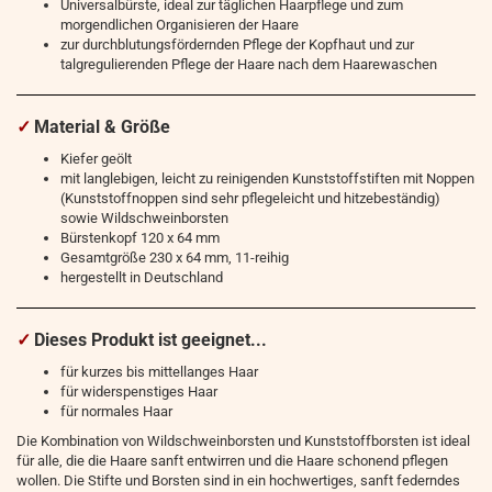
Universalbürste, ideal zur täglichen Haarpflege und zum
morgendlichen Organisieren der Haare
zur durchblutungsfördernden Pflege der Kopfhaut und zur
talgregulierenden Pflege der Haare nach dem Haarewaschen
✓
Material & Größe
Kiefer geölt
mit langlebigen, leicht zu reinigenden Kunststoffstiften mit Noppen
(Kunststoffnoppen sind sehr pflegeleicht und hitzebeständig)
sowie Wildschweinborsten
Bürstenkopf 120 x 64 mm
Gesamtgröße 230 x 64 mm, 11-reihig
hergestellt in Deutschland
✓
Dieses Produkt ist geeignet...
für kurzes bis mittellanges Haar
für widerspenstiges Haar
für normales Haar
Die Kombination von Wildschweinborsten und Kunststoffborsten ist ideal
für alle, die die Haare sanft entwirren und die Haare schonend pflegen
wollen. Die Stifte und Borsten sind in ein hochwertiges, sanft federndes