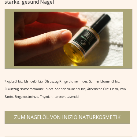
starke, gesund Nägel
*Jojobaöl bio, Mandelöl bio, Ölauszug Ringelblume in des. Sonnenblumenöl bio,
Ölauszug Nostoc commune in des. Sonnenblumenöl bio; Ätherische Öle: Elemi, Palo
Santo, Bergamottminze, Thymian, Lorbeer, Lavendel
ZUM NAGELÖL VON INIZIO NATURKOSMETIK